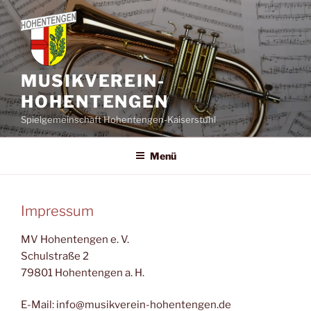
Zum
Inhalt
springen
MUSIKVEREIN-
HOHENTENGEN
Spielgemeinschaft Hohentengen-Kaiserstuhl
Menü
Impressum
MV Hohentengen e. V.
Schulstraße 2
79801 Hohentengen a. H.
E-Mail: info@musikverein-hohentengen.de